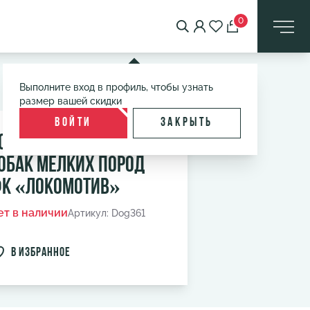
0
Выполните вход в профиль, чтобы узнать
размер вашей скидки
Войти
Закрыть
омбинезон-плащ для
обак мелких пород
К «Локомотив»
ет в наличии
Артикул: Dog361
в избранное