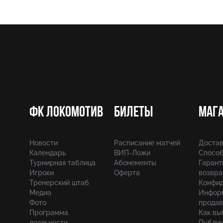
ФК Локомотив
Билеты
Маг
Новости
Расписание матчей
Достав
Календарь
ВИП-Ложи
Способ
Турнирная таблица
Абонементы
Гарант
Игроки
Оферта
возвра
Тренерский штаб
Конфид
Медиа
Инфор
Фото
продав
Программа
Как вы
лояльности
Публич