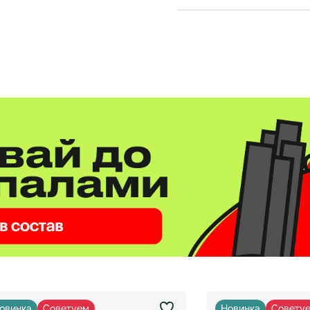
овинка
Советуем
Новинка
Совету