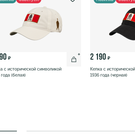
190
2 190
₽
₽
а с исторической символикой
Кепка с историческо
 года (белая)
1936 года (черная)