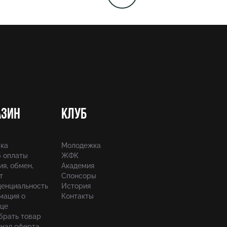
азин
Клуб
ка
Молодежка
 оплаты
ЖФК
ия, обмен,
Академия
т
Спонсоры
енциальность
История
мация о
Контакты
це
брать товар
ная оферта