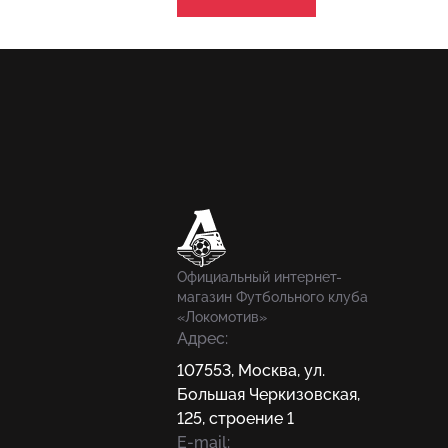
Официальный интернет-
магазин Футбольного клуба
«Локомотив»
Адрес:
107553
,
Москва
,
ул.
Большая Черкизовская,
125, строение 1
E-mail: