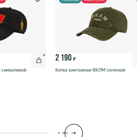
2 190
₽
й символикой
Кепка винтажная ФКЛМ (зеленая)