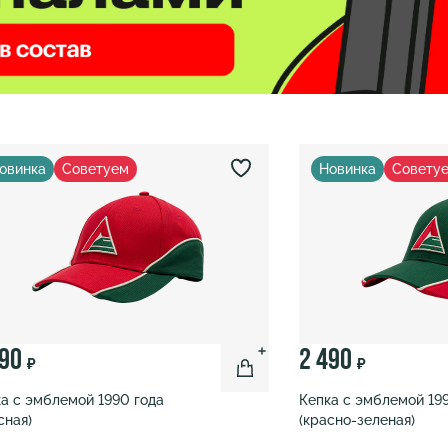
овинка
Советуем
Новинка
Совету
490
2 490
₽
₽
а с эмблемой 1990 года
Кепка с эмблемой 19
сная)
(красно-зеленая)