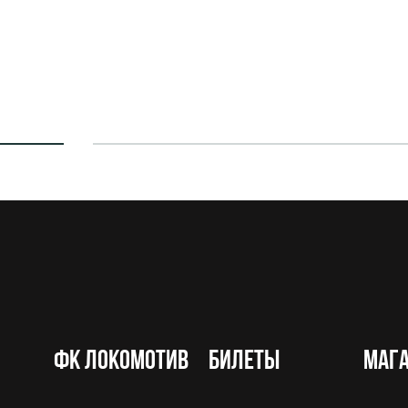
ФК Локомотив
Билеты
Маг