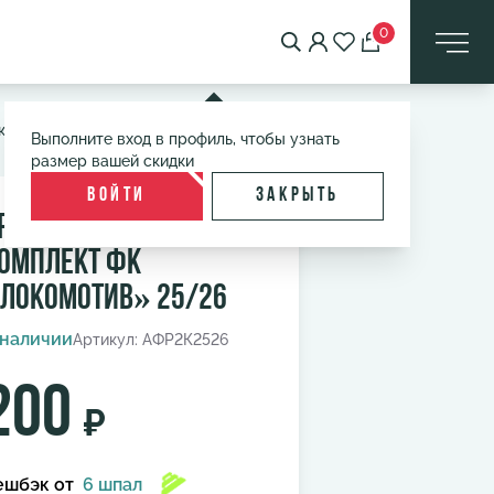
0
комотив» 25/26
Выполните вход в профиль, чтобы узнать
размер вашей скидки
Войти
Закрыть
роматизатор второй
омплект ФК
Локомотив» 25/26
 наличии
Артикул: АФР2К2526
200
₽
ешбэк
от
6 шпал