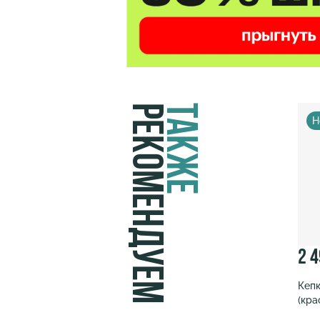
Рекомендуем
Также
Н
2 
Кепк
(кра