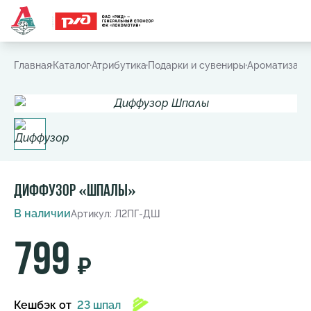
Часто ищут:
Игровая футболка
,
Шарф
,
Шапка
,
Значок
Главная
Каталог
Атрибутика
Подарки и сувениры
Ароматизато
Диффузор «Шпалы»
В наличии
Артикул: Л2ПГ-ДШ
799
₽
Кешбэк
от
23 шпал