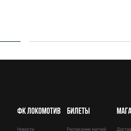
ФК Локомотив
Билеты
Маг
Новости
Расписание матчей
Достав