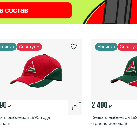
овинка
Советуем
Новинка
Совету
490
2 490
₽
₽
а с эмблемой 1990 года
Кепка с эмблемой 19
сная)
(красно-зеленая)