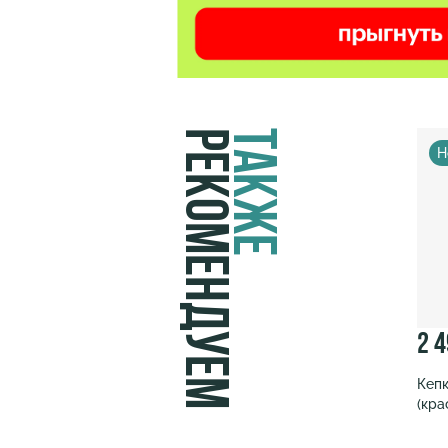
Рекомендуем
Также
Н
2 
Кепк
(кра