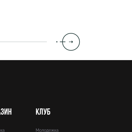
азин
Клуб
ка
Молодежка