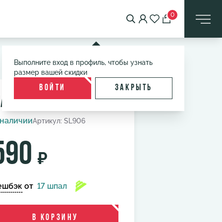
0
Выполните вход в профиль, чтобы узнать
размер вашей скидки
Войти
Закрыть
агнит «РЖД Арена»
 наличии
Артикул: SL906
590
₽
ешбэк
от
17 шпал
В корзину