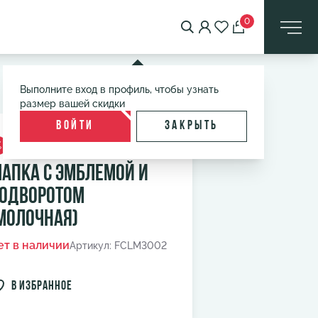
0
Выполните вход в профиль, чтобы узнать
размер вашей скидки
Войти
Закрыть
%
апка с эмблемой и
одворотом
молочная)
ет в наличии
Артикул: FCLM3002
в избранное