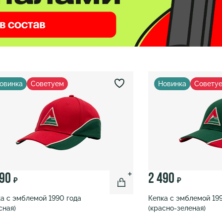
овинка
Советуем
Новинка
Совету
490
2 490
₽
₽
а с эмблемой 1990 года
Кепка с эмблемой 19
сная)
(красно-зеленая)