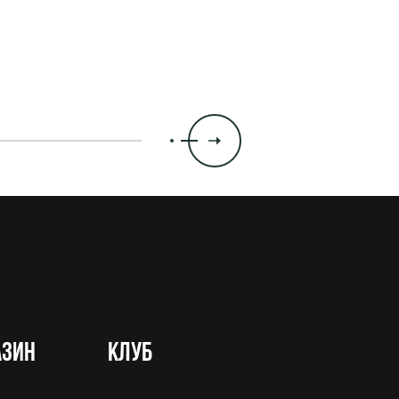
азин
Клуб