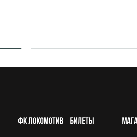
ФК Локомотив
Билеты
Маг