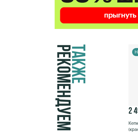
Рекомендуем
Также
Н
2 
Кепк
(кра