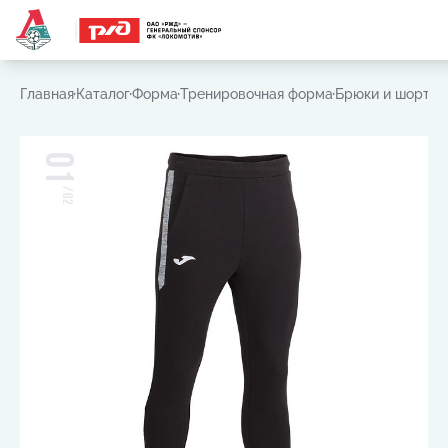
Часто ищут:
Игровая футболка
,
Шарф
,
Шапка
,
Значок
Главная
Каталог
Форма
Тренировочная форма
Брюки и шорты
01
/
02