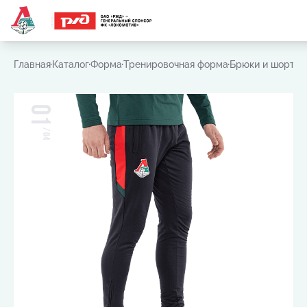
Часто ищут:
Игровая футболка
,
Шарф
,
Шапка
,
Значок
Главная
Каталог
Форма
Тренировочная форма
Брюки и шорты
01
/
04