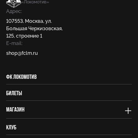
«Локомотив»
Адрес:
107553
,
Москва
,
ул.
Большая Черкизовская,
125, строение 1
E-mail:
shop@fсlm.ru
ФК Локомотив
Билеты
Магазин
Клуб