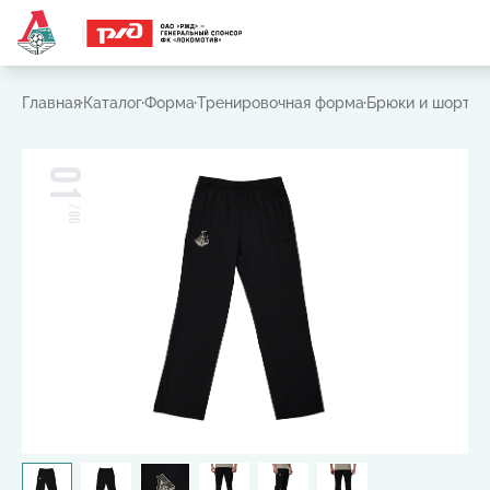
Часто ищут:
Игровая футболка
,
Шарф
,
Шапка
,
Значок
Главная
Каталог
Форма
Тренировочная форма
Брюки и шорты
01
/
06