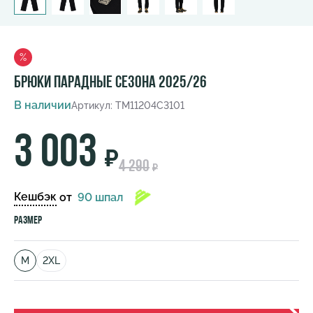
%
Брюки парадные сезона 2025/26
В наличии
Артикул: TM11204C3101
3 003
₽
4 290
₽
Кешбэк
от
90 шпал
Размер
M
2XL