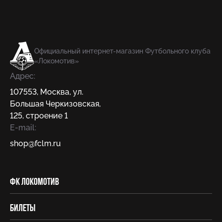
Официальный интернет-магазин Футбольного клуба
«Локомотив»
Адрес:
107553
,
Москва
,
ул.
Большая Черкизовская,
125, строение 1
E-mail:
shop@fсlm.ru
ФК Локомотив
Билеты