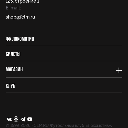
125, строение 1
E-mail:
shop@fсlm.ru
ФК Локомотив
Билеты
Магазин
Клуб
© 1999-2026 FCLM.RU Футбольный клуб «Локомотив»,