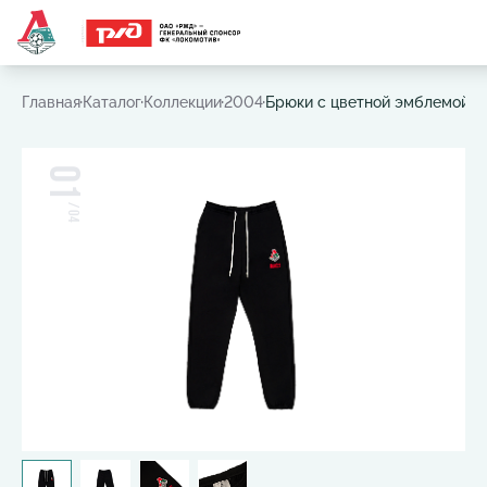
Часто ищут:
Игровая футболка
,
Шарф
,
Шапка
,
Значок
Главная
Каталог
Коллекции
2004
Брюки с цветной эмблемой 2
01
/
04