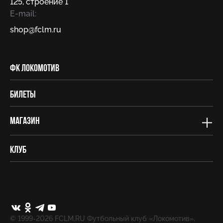
125, строение 1
E-mail:
shop@fсlm.ru
ФК Локомотив
Билеты
Магазин
Клуб
© 1999-2026 FCLM.RU Футбольный клуб «Локомотив»,