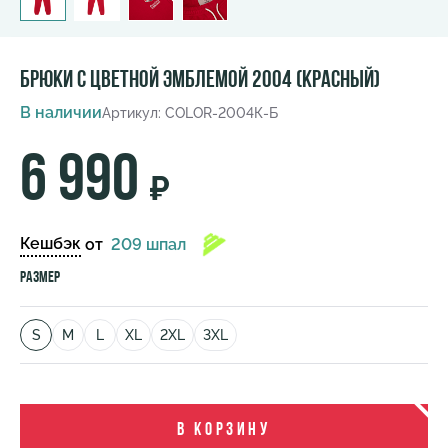
Брюки с цветной эмблемой 2004 (красный)
В наличии
Артикул: COLOR-2004К-Б
6 990
₽
Кешбэк
от
209 шпал
Размер
S
M
L
XL
2XL
3XL
В корзину