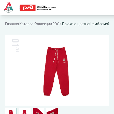
Часто ищут:
Игровая футболка
,
Шарф
,
Шапка
,
Значок
Главная
Каталог
Коллекции
2004
Брюки с цветной эмблемой 2
01
/
04