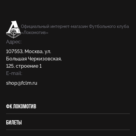
Официальный интернет-магазин Футбольного клуба
«Локомотив»
Адрес:
107553
,
Москва
,
ул.
Большая Черкизовская,
125, строение 1
E-mail:
shop@fсlm.ru
ФК Локомотив
Билеты