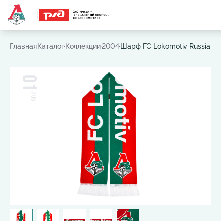
Часто ищут:
Игровая футболка
,
Шарф
,
Шапка
,
Значок
Главная
Каталог
Коллекции
2004
Шарф FC Lokomotiv Russian R
01
/
05