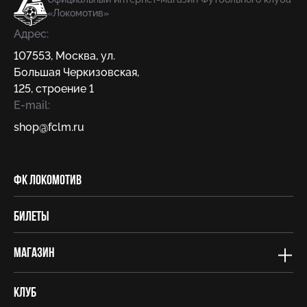
«Локомотив»
Адрес:
107553
,
Москва
,
ул.
Большая Черкизовская,
125, строение 1
E-mail:
shop@fсlm.ru
ФК Локомотив
Билеты
Магазин
Клуб