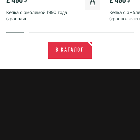
2 490
2 490
₽
₽
Кепка с эмблемой 1990 года
Кепка с эмбле
(красная)
(красно-зелен
В каталог