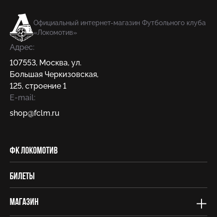
Официальный интернет-магазин Футбольного клуба
«Локомотив»
Адрес:
107553
,
Москва
,
ул.
Большая Черкизовская,
125, строение 1
E-mail:
shop@fсlm.ru
ФК Локомотив
Билеты
Магазин