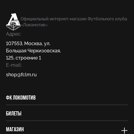
Официальный интернет-магазин Футбольного клуба
«Локомотив»
Адрес:
107553
,
Москва
,
ул.
Большая Черкизовская,
125, строение 1
E-mail:
shop@fсlm.ru
ФК Локомотив
Билеты
Магазин