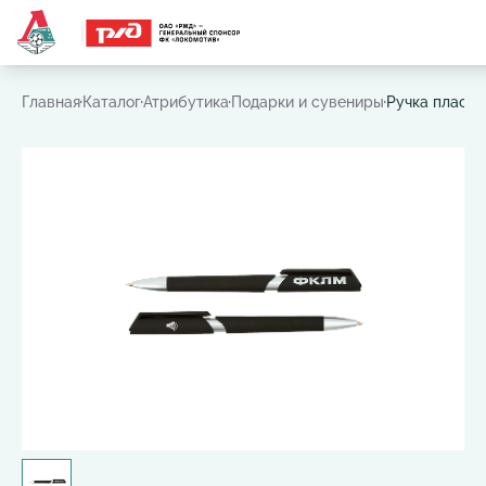
Часто ищут:
Игровая футболка
,
Шарф
,
Шапка
,
Значок
Главная
Каталог
Атрибутика
Подарки и сувениры
Ручка пласти