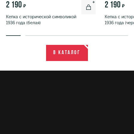
2 190
2 190
₽
₽
Кепка с исторической символикой
Кепка с исто
1936 года (белая)
1936 года (чер
В каталог