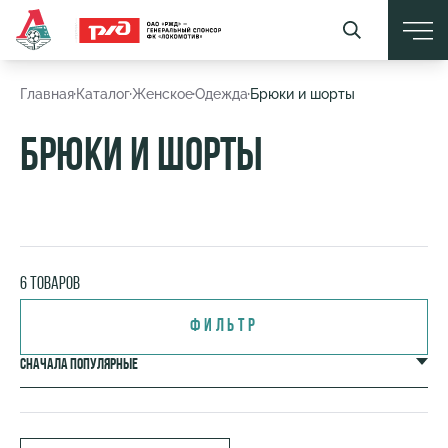
Найти
Часто ищут:
Игровая футболка
,
Шарф
,
Шапка
,
Значок
Главная
Каталог
Женское
Одежда
Брюки и шорты
Брюки и шорты
6 товаров
Фильтр
Сначала популярные