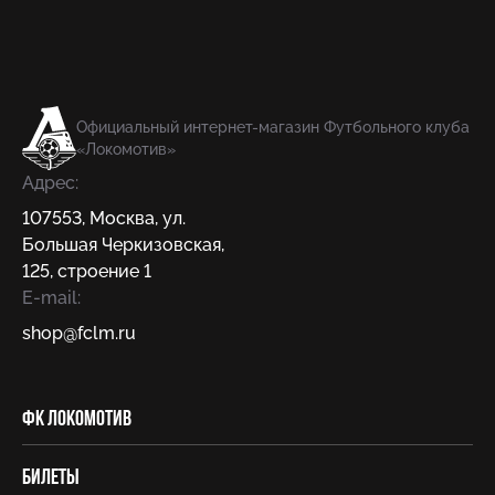
Официальный интернет-магазин Футбольного клуба
«Локомотив»
Адрес:
107553
,
Москва
,
ул.
Большая Черкизовская,
125, строение 1
E-mail:
shop@fсlm.ru
ФК Локомотив
Билеты