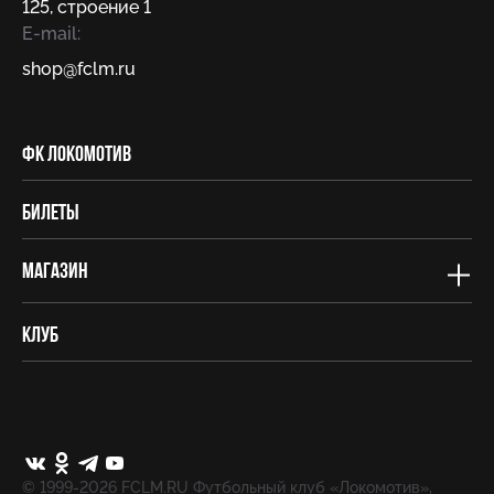
125, строение 1
E-mail:
shop@fсlm.ru
ФК Локомотив
Билеты
Магазин
Клуб
© 1999-2026 FCLM.RU Футбольный клуб «Локомотив»,