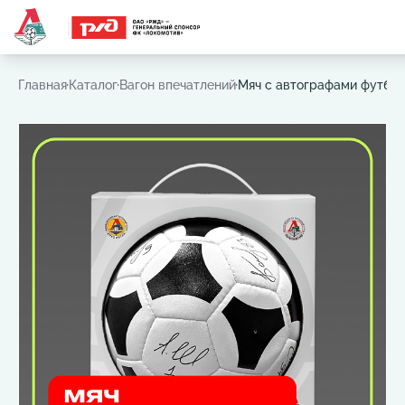
Часто ищут:
Игровая футболка
,
Шарф
,
Шапка
,
Значок
Главная
Каталог
Вагон впечатлений
Мяч с автографами футбо