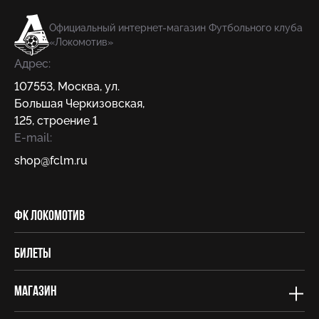
Официальный интернет-магазин Футбольного клуба
«Локомотив»
Адрес:
107553
,
Москва
,
ул.
Большая Черкизовская,
125, строение 1
E-mail:
shop@fсlm.ru
ФК Локомотив
Билеты
Магазин