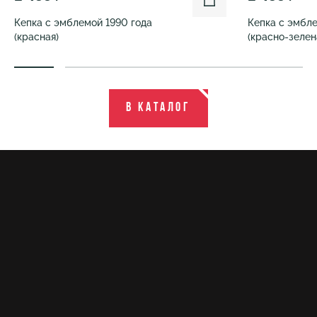
Кепка с эмблемой 1990 года
Кепка с эмбле
(красная)
(красно-зелен
В каталог