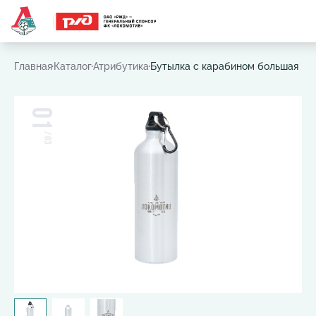
Часто ищут:
Игровая футболка
,
Шарф
,
Шапка
,
Значок
Главная
Каталог
Атрибутика
Бутылка с карабином большая
01
/
03