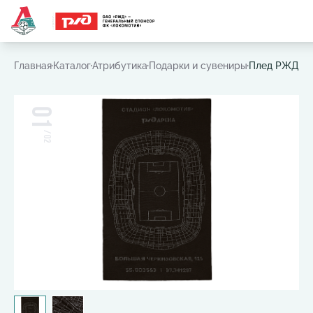
Часто ищут:
Игровая футболка
,
Шарф
,
Шапка
,
Значок
Главная
Каталог
Атрибутика
Подарки и сувениры
Плед РЖД А
01
/
02