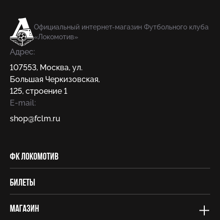
Официальный интернет-магазин Футбольного клуба
«Локомотив»
Адрес:
107553
,
Москва
,
ул.
Большая Черкизовская,
125, строение 1
E-mail:
shop@fсlm.ru
ФК Локомотив
Билеты
Магазин