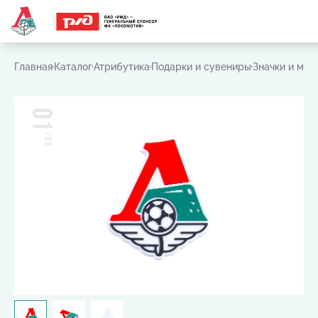
Часто ищут:
Игровая футболка
,
Шарф
,
Шапка
,
Значок
Главная
Каталог
Атрибутика
Подарки и сувениры
Значки и маг
01
/
03