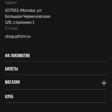
Адрес:
107553
,
Москва
,
ул.
Большая Черкизовская,
125, строение 1
E-mail:
shop@fсlm.ru
ФК Локомотив
Билеты
Магазин
Клуб