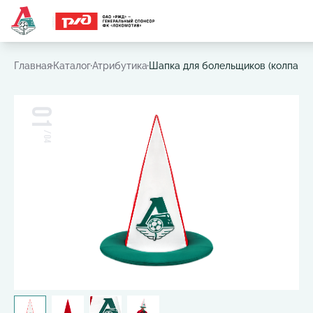
Часто ищут:
Игровая футболка
,
Шарф
,
Шапка
,
Значок
Главная
Каталог
Атрибутика
Шапка для болельщиков (колпак-з
01
/
04