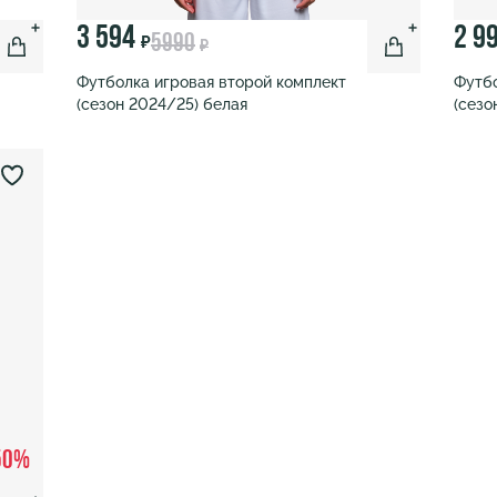
3 594
2 9
5990
₽
₽
Футболка игровая второй комплект
Футбо
(сезон 2024/25) белая
(сезо
50%