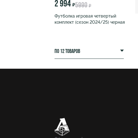
2 994
5990
₽
₽
Футболка игровая четвертый
комплект (сезон 2024/25) черная
по 12 товаров