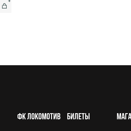
ФК Локомотив
Билеты
Маг