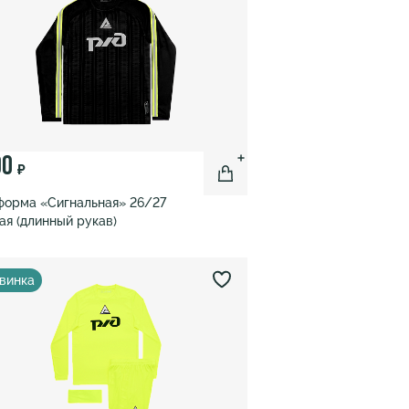
90
₽
форма «Сигнальная» 26/27
ая (длинный рукав)
винка