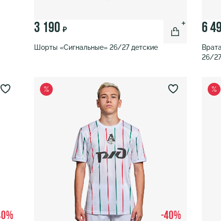
3 190
6 4
₽
Шорты «Сигнальные» 26/27 детские
Врата
26/27
%
%
40%
-40%