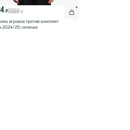
94
5990
₽
₽
лка игровая третий комплект
н 2024/25) зеленая