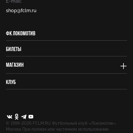
E-mail:
shop@fсlm.ru
ФК Локомотив
Билеты
Магазин
Клуб
© 1999-2026 FCLM.RU Футбольный клуб «Локомотив»,
Москва При полном или частичном использовании