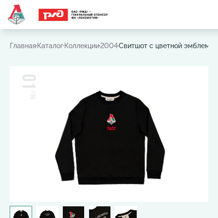
Часто ищут:
Игровая футболка
,
Шарф
,
Шапка
,
Значок
Главная
Каталог
Коллекции
2004
Свитшот с цветной эмблемой
01
/
05