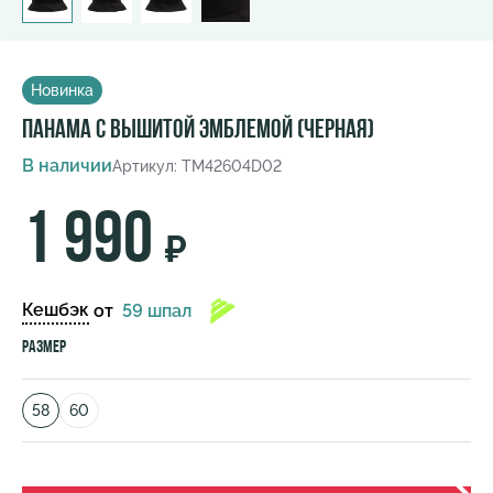
Новинка
Панама с вышитой эмблемой (черная)
В наличии
Артикул: TM42604D02
1 990
₽
Кешбэк
от
59 шпал
Размер
58
60