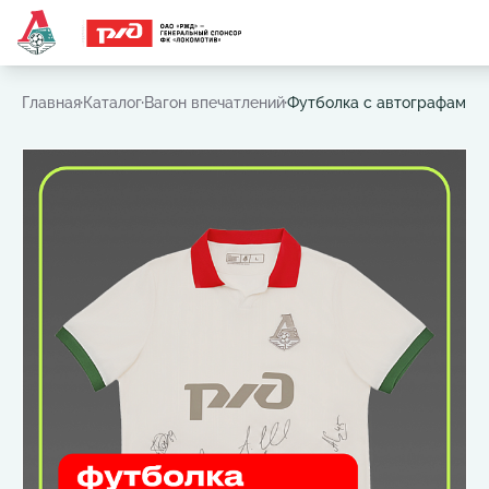
Часто ищут:
Игровая футболка
,
Шарф
,
Шапка
,
Значок
Главная
Каталог
Вагон впечатлений
Футболка с автографами 