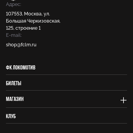
Адрес:
107553
,
Москва
,
ул.
Большая Черкизовская,
125, строение 1
E-mail:
shop@fсlm.ru
ФК Локомотив
Билеты
Магазин
Клуб