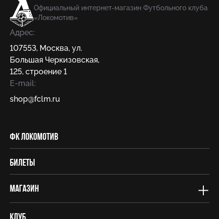
Официальный интернет-магазин Футбольного клуба
«Локомотив»
Адрес:
107553
,
Москва
,
ул.
Большая Черкизовская,
125, строение 1
E-mail:
shop@fсlm.ru
ФК Локомотив
Билеты
Магазин
Клуб