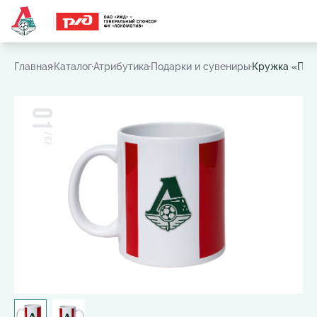
Часто ищут:
Игровая футболка
,
Шарф
,
Шапка
,
Значок
Главная
Каталог
Атрибутика
Подарки и сувениры
Кружка «Пер
01
/
02