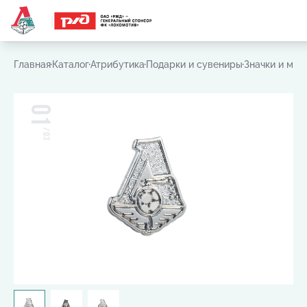
Часто ищут:
Игровая футболка
,
Шарф
,
Шапка
,
Значок
Главная
Каталог
Атрибутика
Подарки и сувениры
Значки и маг
01
/
03