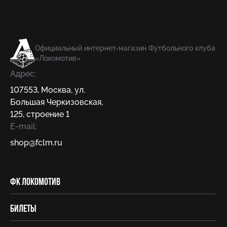
Официальный интернет-магазин Футбольного клуба
«Локомотив»
Адрес:
107553
,
Москва
,
ул.
Большая Черкизовская,
125, строение 1
E-mail:
shop@fсlm.ru
ФК Локомотив
Билеты