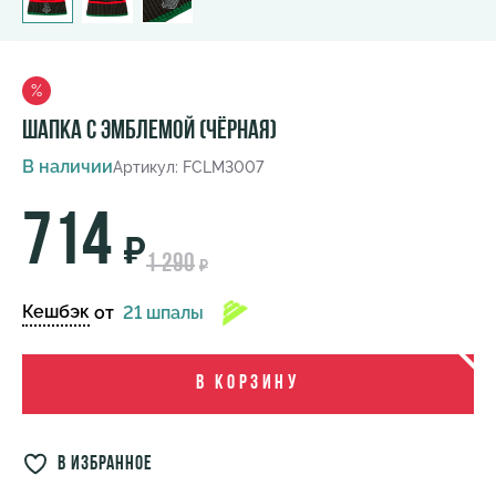
%
Шапка с эмблемой (чёрная)
В наличии
Артикул: FCLM3007
714
₽
1 290
₽
Кешбэк
от
21 шпалы
В корзину
в избранное