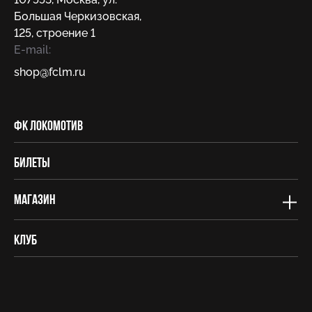
Большая Черкизовская,
125, строение 1
E-mail:
shop@fсlm.ru
ФК Локомотив
Билеты
Магазин
Клуб