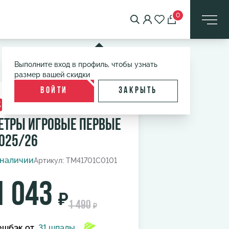
0
Выполните вход в профиль, чтобы узнать
размер вашей скидки
Войти
Закрыть
%
етры игровые первые
025/26
 наличии
Артикул: TM41701C0101
1 043
₽
1 490
₽
ешбэк
от
31 шпалы