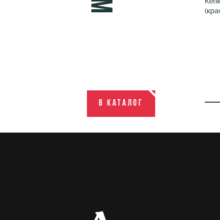
Кепк
(кра
В каталог