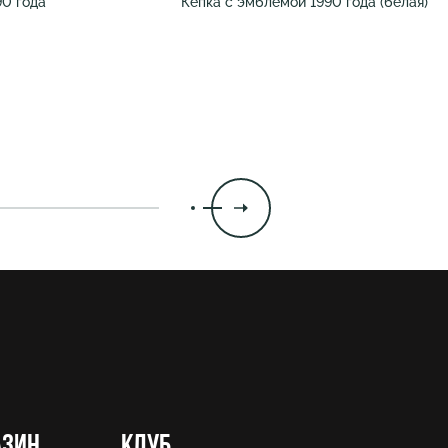
90 года
Кепка с эмблемой 1990 года (белая)
азин
Клуб