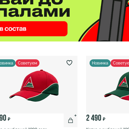
овинка
Советуем
Новинка
Совету
490
2 490
₽
₽