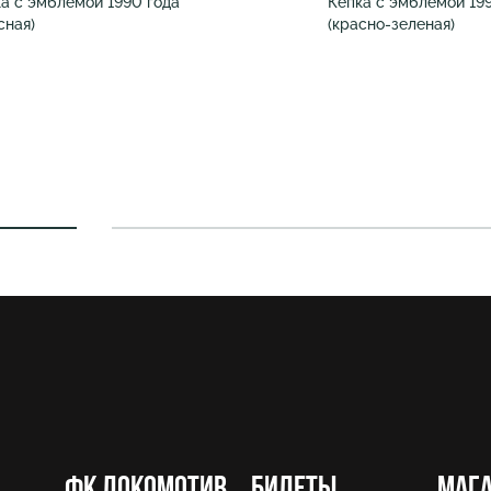
а с эмблемой 1990 года
Кепка с эмблемой 19
сная)
(красно-зеленая)
ФК Локомотив
Билеты
Маг