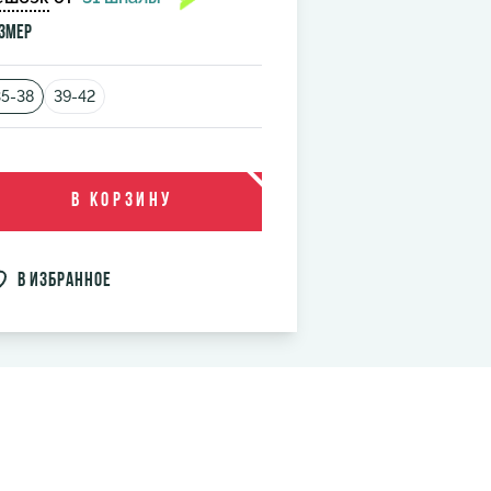
змер
35-38
39-42
В корзину
в избранное