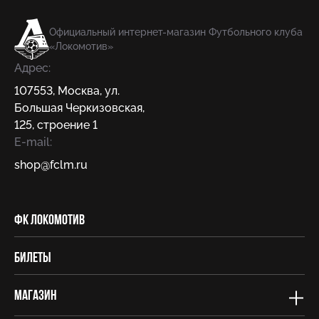
Официальный интернет-магазин Футбольного клуба
«Локомотив»
Адрес:
107553
,
Москва
,
ул.
Большая Черкизовская,
125, строение 1
E-mail:
shop@fсlm.ru
ФК Локомотив
Билеты
Магазин