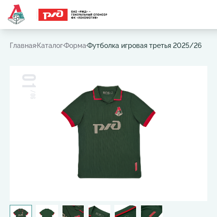
Часто ищут:
Игровая футболка
,
Шарф
,
Шапка
,
Значок
Главная
Каталог
Форма
Футболка игровая третья 2025/26
01
/
06