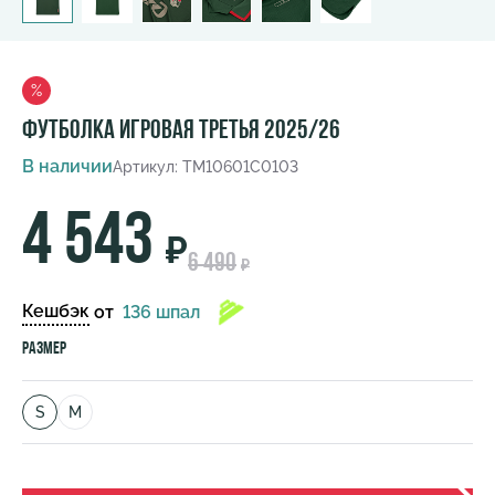
%
Футболка игровая третья 2025/26
В наличии
Артикул: TM10601C0103
4 543
₽
6 490
₽
Кешбэк
от
136 шпал
Размер
S
M