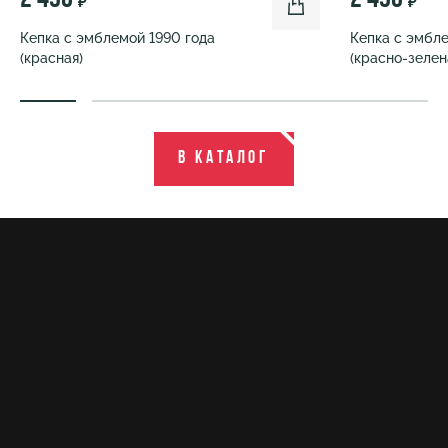
₽
₽
Кепка с эмблемой 1990 года
Кепка с эмбле
(красная)
(красно-зелен
В каталог