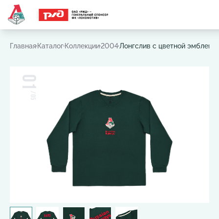
Часто ищут:
Игровая футболка
,
Шарф
,
Шапка
,
Значок
Главная
Каталог
Коллекции
2004
Лонгслив с цветной эмблемой
01
/
05