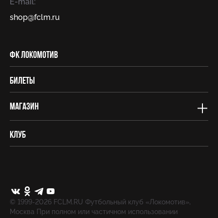
E-mail:
shop@fсlm.ru
ФК Локомотив
Билеты
Магазин
Клуб
© 1999-2026 FCLM.RU Футбольный клуб «Локомотив»,
Москва При полном или частичном использовании