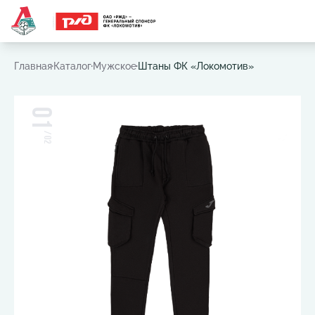
Часто ищут:
Игровая футболка
,
Шарф
,
Шапка
,
Значок
Главная
Каталог
Мужское
Штаны ФК «Локомотив»
01
/
02