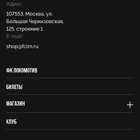
Адрес:
107553
,
Москва
,
ул.
Большая Черкизовская,
125, строение 1
E-mail:
shop@fсlm.ru
ФК Локомотив
Билеты
Магазин
Клуб