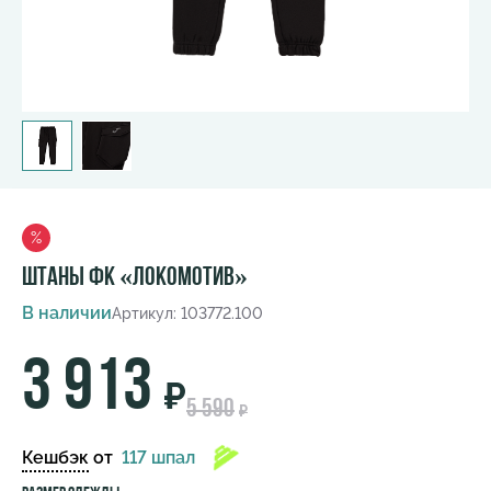
%
Штаны ФК «Локомотив»
В наличии
Артикул: 103772.100
3 913
₽
5 590
₽
Кешбэк
от
117 шпал