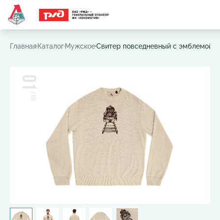
Часто ищут:
Игровая футболка
,
Шарф
,
Шапка
,
Значок
Главная
Каталог
Мужское
Свитер повседневный с эмблемой ДС
01
/
05