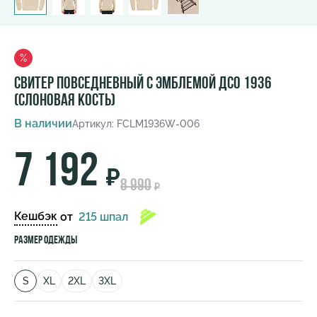
%
Свитер повседневный с эмблемой ДСО 1936
(слоновая кость)
В наличии
Артикул: FCLM1936W-006
7 192
₽
8 990
₽
Кешбэк
от
215 шпал
Размер одежды
S
XL
2XL
3XL