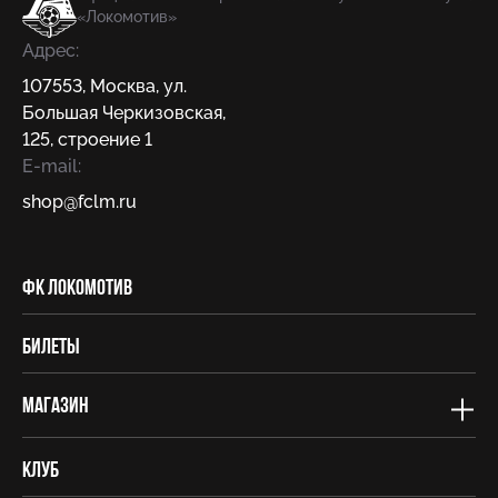
«Локомотив»
Адрес:
107553
,
Москва
,
ул.
Большая Черкизовская,
125, строение 1
E-mail:
shop@fсlm.ru
ФК Локомотив
Билеты
Магазин
Клуб