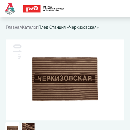
Часто ищут:
Игровая футболка
,
Шарф
,
Шапка
,
Значок
Главная
Каталог
Плед Станция «Черкизовская»
01
/
02